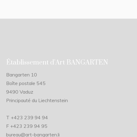
Établissement d’Art BANGARTEN
Bangarten 10
Boîte postale 545
9490 Vaduz
Principauté du Liechtenstein
T +423 239 94 94
F +423 239 94 95
bureau@art-bangarten.li