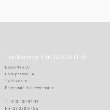
Établissement d’Art BANGARTEN
Bangarten 10
Boîte postale 545
9490 Vaduz
Principauté du Liechtenstein
T +423 239 94 94
F +423 239 94 95